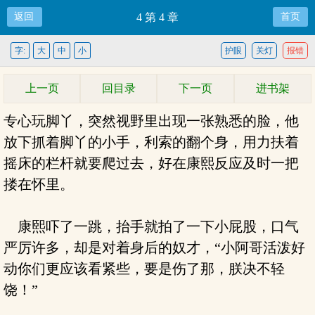
返回
4 第 4 章
首页
字:
大
中
小
护眼
关灯
报错
上一页
回目录
下一页
进书架
专心玩脚丫，突然视野里出现一张熟悉的脸，他
放下抓着脚丫的小手，利索的翻个身，用力扶着
摇床的栏杆就要爬过去，好在康熙反应及时一把
搂在怀里。
康熙吓了一跳，抬手就拍了一下小屁股，口气
严厉许多，却是对着身后的奴才，“小阿哥活泼好
动你们更应该看紧些，要是伤了那，朕决不轻
饶！”