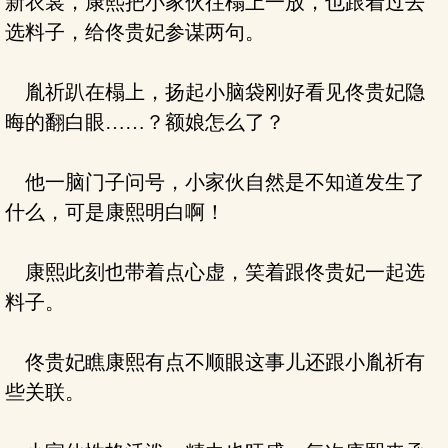
新衣裳，康熙把小家伙往榻上一放，也跟着过去
选料子，给佟贵妃参谋两句。
胤祈趴在榻上，扬起小脑袋刚好看见佟贵妃隐
晦的翻白眼……？额娘怎么了？
他一脑门子问号，小家伙自然是不知道发生了
什么，可是康熙明白啊！
康熙此刻也带着点心虚，笑着跟佟贵妃一起选
料子。
佟贵妃瞧康熙有点不顺眼这事儿还跟小胤祈有
些关联。