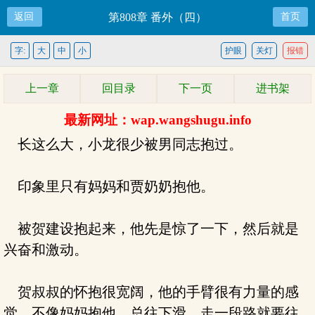
返回
第808章 番外（四）
首页
字:
大
中
小
护眼
关灯
报错
上一章
回目录
下一页
进书架
最新网址：wap.wangshugu.info
长这么大，小龙很少被男同志抱过。
印象里只有妈妈和贾奶奶抱他。
被贺建设抱起来，他先是惊了一下，然后就是
兴奋和激动。
贺叔叔的怀抱很宽阔，他的手臂很有力量的感
觉，不像妈妈抱他，总往下滑，走一段路就要往