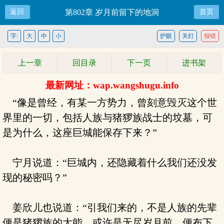
返回
第802章 岁月前留下的地洞
首页
字:
大
中
小
护眼
关灯
报错
上一章
回目录
下一页
进书架
最新网址：wap.wangshugu.info
“像是曾经，有某一方势力，曾刻意毁灭这个世
界里的一切，包括人族与猪猡族战士的坟墓，可
是为什么，这座巨城能保存下来？”
宁月说道：“巨城内，还隐藏着什么我们还没发
现的秘密吗？”
姜欣儿也说道：“引我们来的，不是人族的先辈
便是猪猡族的大能，或许是无尽岁月前，便布下