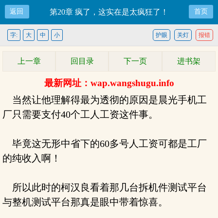
返回
第20章 疯了，这实在是太疯狂了！
首页
字:
大
中
小
护眼
关灯
报错
上一章
回目录
下一页
进书架
最新网址：wap.wangshugu.info
当然让他理解得最为透彻的原因是晨光手机工
厂只需要支付40个工人工资这件事。
毕竟这无形中省下的60多号人工资可都是工厂
的纯收入啊！
所以此时的柯汉良看着那几台拆机件测试平台
与整机测试平台那真是眼中带着惊喜。