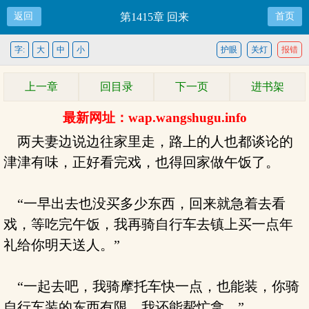
返回
第1415章 回来
首页
字:
大
中
小
护眼
关灯
报错
上一章
回目录
下一页
进书架
最新网址：wap.wangshugu.info
两夫妻边说边往家里走，路上的人也都谈论的
津津有味，正好看完戏，也得回家做午饭了。
“一早出去也没买多少东西，回来就急着去看
戏，等吃完午饭，我再骑自行车去镇上买一点年
礼给你明天送人。”
“一起去吧，我骑摩托车快一点，也能装，你骑
自行车装的东西有限，我还能帮忙拿。”