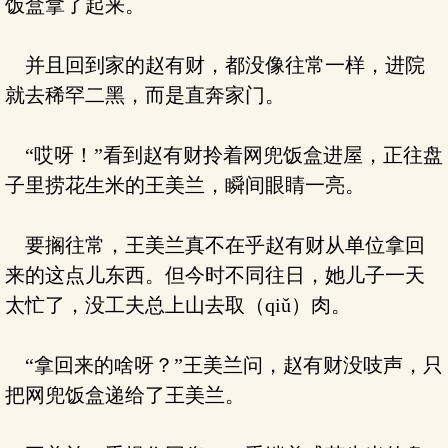
饭盒拿了起来。
并且回到家的赵有财，都没像往常一样，进院
就去稀罕二黑，而是直奔家门。
“哎呀！”看到赵有财拎着网兜饭盒进屋，正往盘
子里捞花生米的王美兰，瞬间眼睛一亮。
要搁往常，王美兰真不在乎赵有财从单位拿回
来的这点儿东西。但今时不同往日，她儿子一天
太忙了，没工夫总上山去取（qiǔ）肉。
“拿回来的啥呀？”王美兰问，赵有财没吱声，只
把网兜饭盒递给了王美兰。