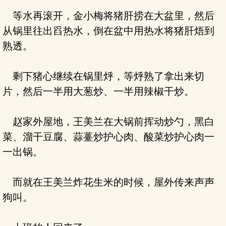
等水再滚开，金小梅将猪肝捞在大盆里，然后
从锅里往出舀热水，倒在盆中用热水将猪肝焐到
熟透。
剩下猪心继续在锅里烀，等烀熟了拿出来切
片，然后一半用大葱炒、一半用辣椒干炒。
赵家外屋地，王美兰在大锅前挥动炒勺，黑白
菜、溜干豆腐、蒜薹炒护心肉、酸菜炒护心肉一
一出锅。
而就在王美兰炸花生米的时候，屋外传来声声
狗叫。