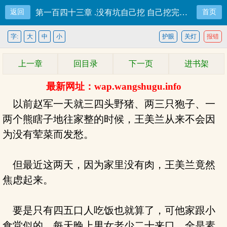
返回
第一百四十三章 .没有坑自己挖 自己挖完自己挑
首页
字:
大
中
小
护眼
关灯
报错
上一章
回目录
下一页
进书架
最新网址：wap.wangshugu.info
以前赵军一天就三四头野猪、两三只狍子、一
两个熊瞎子地往家整的时候，王美兰从来不会因
为没有荤菜而发愁。
但最近这两天，因为家里没有肉，王美兰竟然
焦虑起来。
要是只有四五口人吃饭也就算了，可他家跟小
食堂似的，每天晚上男女老少二十来口，全是素