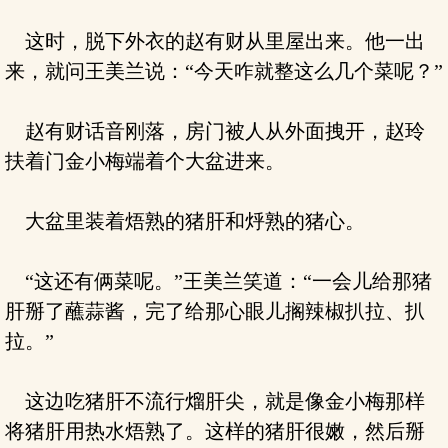
这时，脱下外衣的赵有财从里屋出来。他一出
来，就问王美兰说：“今天咋就整这么几个菜呢？”
赵有财话音刚落，房门被人从外面拽开，赵玲
扶着门金小梅端着个大盆进来。
大盆里装着焐熟的猪肝和烀熟的猪心。
“这还有俩菜呢。”王美兰笑道：“一会儿给那猪
肝掰了蘸蒜酱，完了给那心眼儿搁辣椒扒拉、扒
拉。”
这边吃猪肝不流行熘肝尖，就是像金小梅那样
将猪肝用热水焐熟了。这样的猪肝很嫩，然后掰