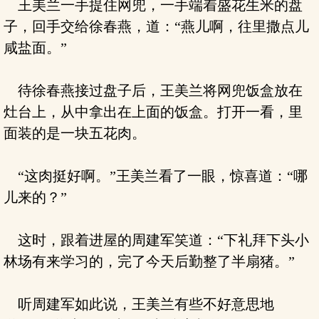
王美兰一手提住网兜，一手端着盛花生米的盘
子，回手交给徐春燕，道：“燕儿啊，往里撒点儿
咸盐面。”
待徐春燕接过盘子后，王美兰将网兜饭盒放在
灶台上，从中拿出在上面的饭盒。打开一看，里
面装的是一块五花肉。
“这肉挺好啊。”王美兰看了一眼，惊喜道：“哪
儿来的？”
这时，跟着进屋的周建军笑道：“下礼拜下头小
林场有来学习的，完了今天后勤整了半扇猪。”
听周建军如此说，王美兰有些不好意思地