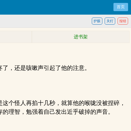
首页
护眼
关灯
报错
进书架
疼了，还是咳嗽声引起了他的注意。
是这个怪人再掐十几秒，就算他的喉咙没被捏碎，
存的理智，勉强着自己发出近乎破掉的声音。