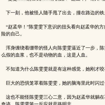
下一刻，他被怪人随手甩了出去，撞在路边的铁
“赵孟华！”陈雯雯下意识的扭头看向赵孟华的方
险的自己。
浑身缠绕着绷带的怪人向陈雯雯逼近了一步，陈
么假的血浆，也不是动物的血，这是人血。
不知道为什么陈雯雯就是有这种感觉，她刚才咬
巨大的恐惧笼罩着陈雯雯，她的脑海里此时闪过
这也不能怪陈雯雯三心二意，因为赵孟华就躺在
奇迹，陈雯雯第一反应就是路明非。