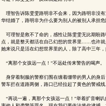
理智告诉陈雯雯路明非不会来，因为路明非没有
华结婚了，路明非为什么要为别人的被别人承担危
可理智是救不了命的，感性让陈雯雯无比期盼路
点，就是整天都活在自己幻想的世界里……也许就
她来说只是活在幻想世界里的人，除了高中三年，
“离那个女孩远一点！”不远处传来警告的喝声。
身穿着制服的警察们围在缠着绷带的男人的身后
警车拦在道路两侧，路口已经拉起了黄色的警戒线
“再说一遍，离那个女孩远一点！”举着扩音喇叭
害他人和袭警等罪名，现在我们要依法将你逮捕，