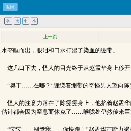
返回
字:
大
中
小
上一页
水夺眶而出，眼泪和口水打湿了染血的绷带。
这几口下去，怪人的目光终于从赵孟华身上移开
“奥丁……在哪？”缠绕着绷带的奇怪男人望向陈
怪人的注意力落在了陈雯雯身上，他掐着赵孟华
估计都会因为窒息而休克了……喉咙处仍然传来巨
“雯雯……别管我……你快跑！”赵孟华声嘶力竭