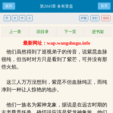
返回
第2043章 各有算盘
首页
字:
大
中
小
护眼
关灯
报错
上一章
回目录
下一页
进书架
最新网址：wap.wangshugu.info
他们虽然得到了巡视弟子的传音，说紫昆血脉
很纯，但当时对方只是看到了紫芒，可并没有那
些火焰。
这三人万万没想到，紫昆不但血脉纯正，而纯
净到一种让人惊艳的地步。
他们一族名为紫神龙象，据说是在远古时期的
古老尊贵妖兽，确切说应该是紫龙神象族，他们